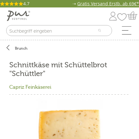
4.7
➝
Gratis Versand Erstb. ab 69€*
Brunch
Schnittkäse mit Schüttelbrot
"Schüttler"
Capriz Feinkäserei