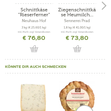
Schnittkäse
Ziegenschnittkä
W
"Rieserferner"
se Heumilch...
"Kr
Neuhaus Hof
Sennerei Prad
Ho
3 kg
(€ 25,60/1 kg)
1,8 kg
(€ 41,00/1 kg)
0,4
inkl. MwSt. zzgl. Versandkosten
inkl. MwSt. zzgl. Versandkosten
inkl. 
€ 76,80
€ 73,80
KÖNNTE DIR AUCH SCHMECKEN