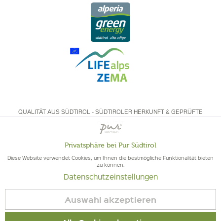
QUALITÄT AUS SÜDTIROL - SÜDTIROLER HERKUNFT & GEPRÜFTE
QUALITÄT
Privatsphäre bei Pur Südtirol
Aktiv
Funktionale
Diese Website verwendet Cookies, um Ihnen die bestmögliche Funktionalität bieten
zu können.
Datenschutzeinstellungen
Inaktiv
Marketing
© 2026 Pur Südtirol
Auswahl akzeptieren
Vertrag widerrufen
Inaktiv
Tracking
Impressum
|
Cookies
| MwSt-Nr. IT02578060218 | Bio-Zertifiziert: