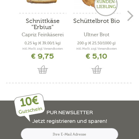
KUNDEN-
LIEBLING
Schnittkäse
Schüttelbrot Bio
Be
"Erbius"
Capriz Feinkäserei
Ultner Brot
Met
0,25 kg
(€ 39,00/1 kg)
200 g
(€ 25,50/1000 g)
0,4
inkl. MwSt. zzgl. Versandkosten
inkl. MwSt. zzgl. Versandkosten
inkl. 
€ 9,75
€ 5,10
10€
Gutschein
PUR NEWSLETTER
Jetzt registrieren und sparen!