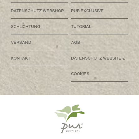
DATENSCHUTZ WEBSHOP
PUR EXCLUSIVE
SCHLICHTUNG
TUTORIAL
VERSAND
AGB
KONTAKT
DATENSCHUTZ WEBSITE &
COOKIES