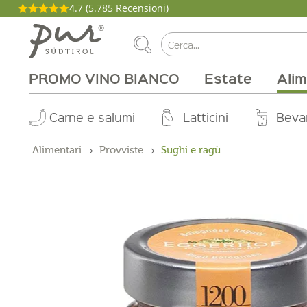
4.7
(5.785 Recensioni)
PROMO VINO BIANCO
Estate
Alim
La nostra filosofia
Aperitivo
Carne e salumi
Tipi di vino
Pacchetti
Cucina
Salute e bellezza
Casa
Brunch
Abo Box
Vitigni
Magazine
Latticini
Tinture
Cirmolo
Per la grigli
Produttori
Zone vinic
Buono on
Beva
Pro
Alimentari
Provviste
Sughi e ragù