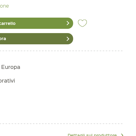
zione
carrello
ora
n Europa
orativi
Dettagli sul produttore