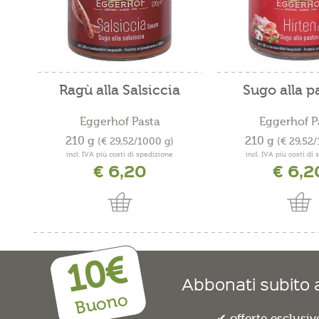
Ragù alla Salsiccia
Sugo alla p
Eggerhof Pasta
Eggerhof P
210 g
210 g
(€ 29,52/1000 g)
(€ 29,52
incl. IVA più costi di spedizione
incl. IVA più costi di
€ 6,20
€ 6,2
10€
Abbonati subito a
Buono
offerte esclusiv