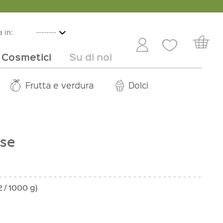
 in:
Cosmetici
Su di noi
e
lbicocche
ini in offerta
Rivenditori
Frutta e verdura
Service
Dolci
Carriera
se
2 / 1000 g)