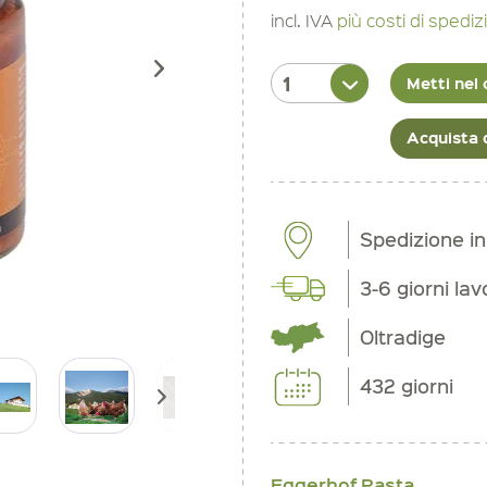
incl. IVA
più costi di spedi
Metti nel 
Acquista 
Spedizione i
3-6 giorni lav
Oltradige
432 giorni
Eggerhof Pasta