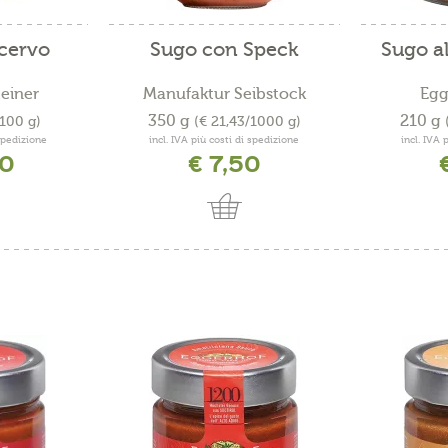
 cervo
Sugo con Speck
Sugo al
teiner
Manufaktur Seibstock
Egg
350 g
210 g
/100 g)
(€ 21,43/1000 g)
 spedizione
incl. IVA più costi di spedizione
incl. IVA 
30
€ 7,50