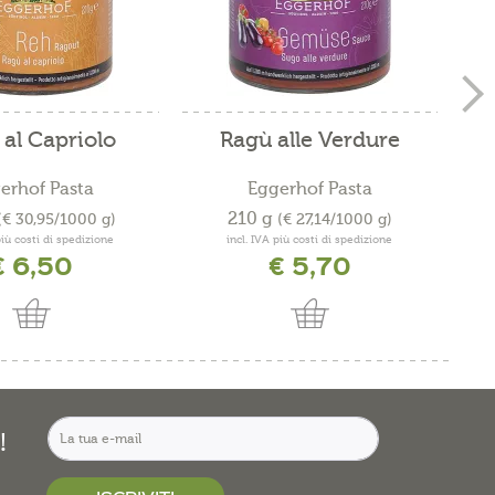
al Capriolo
Ragù alle Verdure
erhof Pasta
Eggerhof Pasta
210 g
(€ 30,95/1000 g)
(€ 27,14/1000 g)
più costi di spedizione
incl. IVA più costi di spedizione
€ 6,50
€ 5,70
!