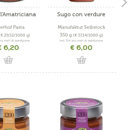
l'Amatriciana
Sugo con verdure
S
erhof Pasta
Manufaktur Seibstock
350 g
(€ 29,52/1000 g)
(€ 17,14/1000 g)
più costi di spedizione
incl. IVA più costi di spedizione
€ 6,20
€ 6,00