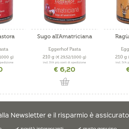
astora
Sugo all'Amatriciana
Ragù 
asta
Eggerhof Pasta
Egg
210 g
210 g
/1000 g)
(€ 29,52/1000 g)
 spedizione
incl. IVA più costi di spedizione
incl. IVA 
0
€ 6,20
lla Newsletter e il risparmio è assicurato
e
novità interessanti
gusto genuino