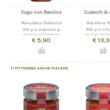
Sugo con Basilico
Gulasch di
Manufaktur Seibstock
Macelleria S
350 g
400 g
(€ 16,86/1000 g)
(€ 3,33
incl. IVA più costi di spedizione
incl. IVA più costi di
€ 5,90
€ 13,
TI POTREBBE ANCHE PIACERE