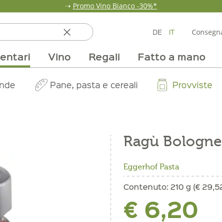
➝
Promo Vino Bianco -30%*
DE
IT
Consegna
entari
Vino
Regali
Fatto a mano
ata
ole
line
nde
fumi & fragranze
Team
Mondo delle fragole
Occasione
Borse e confezioni
Pane, pasta e cereali
Nostri mercati
Selezioni vino
Pur Exclusive Onlin
Mondo delle a
Provviste
V
Ragù Bologne
Eggerhof Pasta
Contenuto:
210 g (€ 29,5
€ 6,20