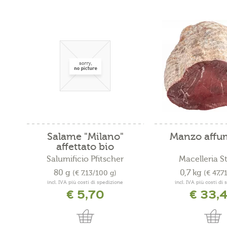
Salame "Milano"
Manzo affu
affettato bio
Salumificio Pfitscher
Macelleria S
80 g
0,7 kg
(€ 7,13/100 g)
(€ 47,7
incl. IVA più costi di spedizione
incl. IVA più costi di
€ 5,70
€ 33,