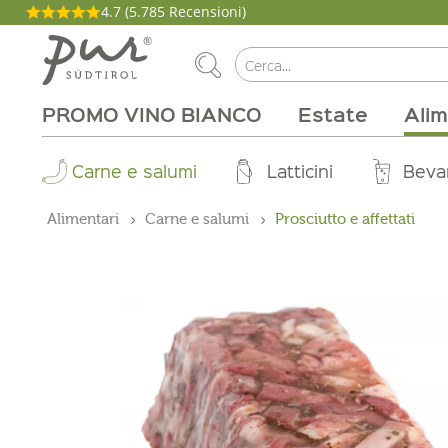
4.7
(5.785 Recensioni)
PROMO VINO BIANCO
Estate
Alim
La nostra filosofia
Aperitivo
Carne e salumi
Tipi di vino
Pacchetti
Cucina
Salute e bellezza
Casa
Brunch
Abo Box
Vitigni
Magazine
Latticini
Tinture
Cirmolo
Per la grigli
Produttori
Zone vinic
Buono on
Beva
Pro
Alimentari
Carne e salumi
Prosciutto e affettati