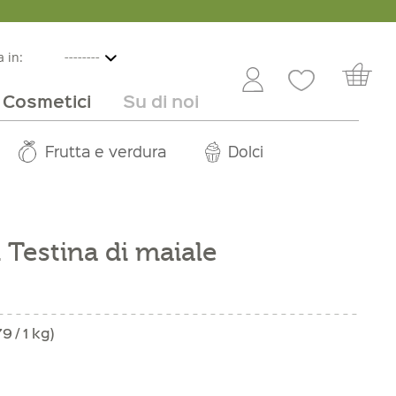
 in:
Cosmetici
Su di noi
e
lbicocche
ini in offerta
Rivenditori
Frutta e verdura
Service
Dolci
Carriera
i Testina di maiale
9 / 1 kg)