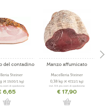
o del contadino
Manzo affumicato
leria Steiner
Macelleria Steiner
kg
0,38 kg
(€ 19,00/1 kg)
(€ 47,11/1 kg)
più costi di spedizione
incl. IVA più costi di spedizione
€ 6,65
€ 17,90