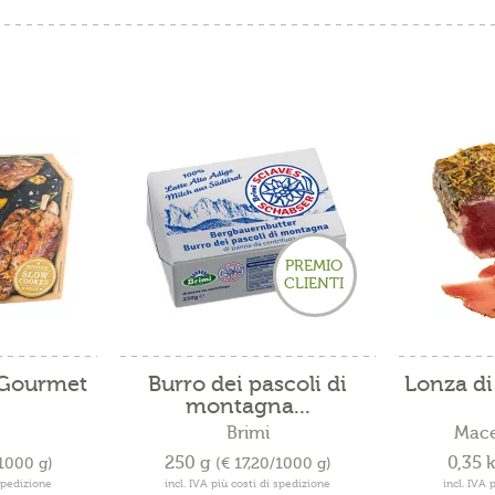
PREMIO
CLIENTI
 Gourmet
Burro dei pascoli di
Lonza di
montagna...
Brimi
Mace
250 g
0,35 
/1000 g)
(€ 17,20/1000 g)
 spedizione
incl. IVA più costi di spedizione
incl. IVA 