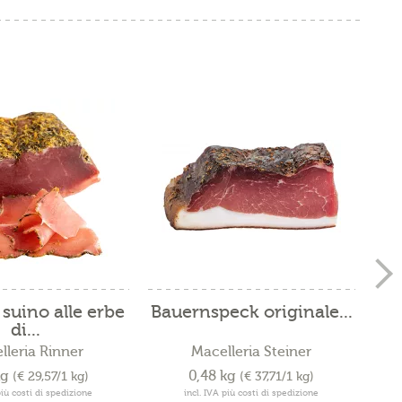
 suino alle erbe
Bauernspeck originale...
di...
lleria Rinner
Macelleria Steiner
kg
0,48 kg
(€ 29,57/1 kg)
(€ 37,71/1 kg)
più costi di spedizione
incl. IVA più costi di spedizione