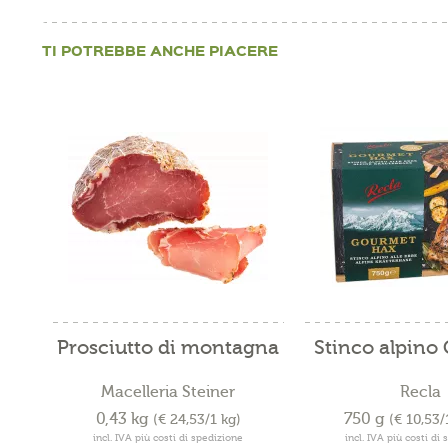
TI POTREBBE ANCHE PIACERE
Prosciutto di montagna
Stinco alpino
Macelleria Steiner
Recla
0,43 kg
750 g
(€ 24,53/1 kg)
(€ 10,53
incl. IVA più costi di spedizione
incl. IVA più costi di