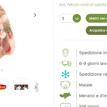
incl. IVA
più costi di spedi
Metti nel 
Acquista 
Spedizione i
6-9 giorni lav
Spedizione re
Maiale
Merano e d'in
108 giorni