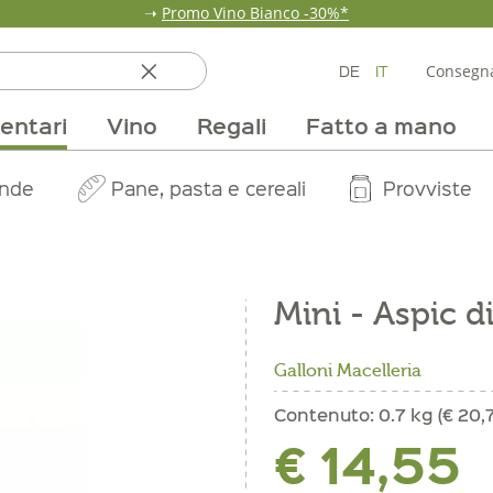
➝
Promo Vino Bianco -30%*
DE
IT
Consegna
entari
Vino
Regali
Fatto a mano
ata
ole
line
nde
fumi & fragranze
Team
Mondo delle fragole
Occasione
Borse e confezioni
Pane, pasta e cereali
Nostri mercati
Selezioni vino
Pur Exclusive Onlin
Mondo delle a
Provviste
V
Mini - Aspic d
Galloni Macelleria
Contenuto:
0.7 kg (€ 20,7
€ 14,55