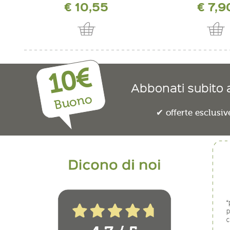
€ 10,55
€ 7,9
10€
Abbonati subito a
Buono
offerte esclusiv