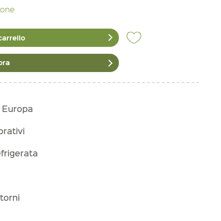
zione
carrello
ora
n Europa
orativi
frigerata
torni