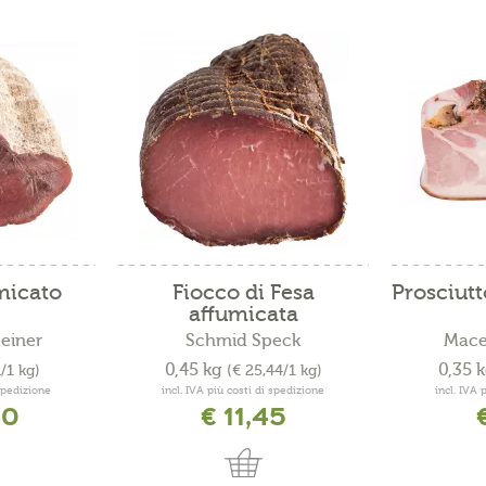
micato
Fiocco di Fesa
Prosciutt
affumicata
teiner
Schmid Speck
Macel
0,45 kg
0,35 
1/1 kg)
(€ 25,44/1 kg)
 spedizione
incl. IVA più costi di spedizione
incl. IVA 
40
€ 11,45