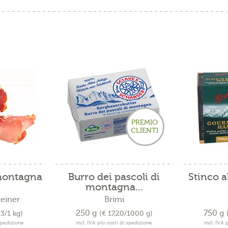
PREMIO
CLIENTI
 montagna
Burro dei pascoli di
Stinco 
montagna...
teiner
Brimi
250 g
750 g
53/1 kg)
(€ 17,20/1000 g)
 spedizione
incl. IVA più costi di spedizione
incl. IVA 