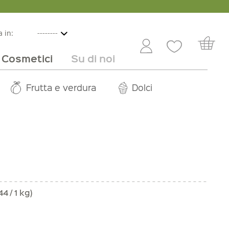
 in:
Cosmetici
Su di noi
e
lbicocche
ini in offerta
Rivenditori
Frutta e verdura
Service
Dolci
Carriera
44 / 1 kg)