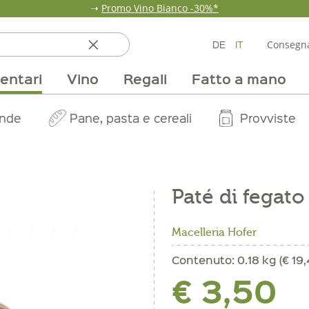
➝
Promo Vino Bianco -30%*
DE
IT
Consegna
entari
Vino
Regali
Fatto a mano
ata
ole
line
nde
fumi & fragranze
Team
Mondo delle fragole
Occasione
Borse e confezioni
Pane, pasta e cereali
Nostri mercati
Selezioni vino
Pur Exclusive Onlin
Mondo delle a
Provviste
V
Paté di fegato
Macelleria Hofer
Contenuto:
0.18 kg (€ 19,
€ 3,50