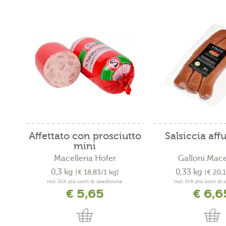
Affettato con prosciutto
Salsiccia af
mini
Macelleria Hofer
Galloni Mace
0,3 kg
0,33 kg
(€ 18,83/1 kg)
(€ 20,
incl. IVA più costi di spedizione
incl. IVA più costi di
€ 5,65
€ 6,6