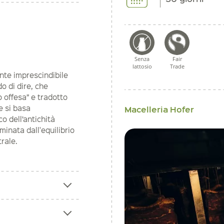
Senza
Fair
lattosio
Trade
nte imprescindibile
o di dire, che
o offesa” e tradotto
e si basa
Macelleria Hofer
 dell’antichità
inata dall'equilibrio
rale.