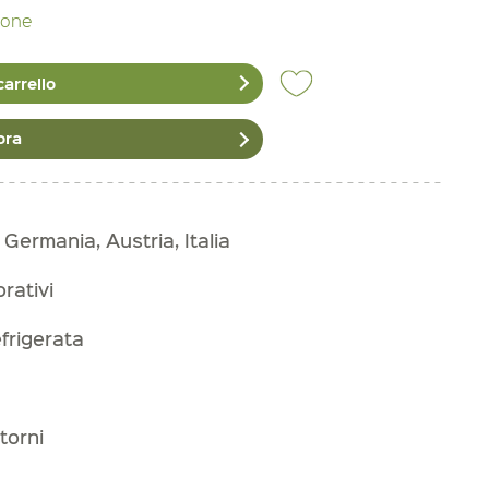
zione
carrello
ora
 Germania, Austria, Italia
orativi
frigerata
torni