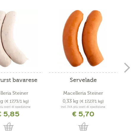
urst bavarese
Servelade
Wu
leria Steiner
Macelleria Steiner
kg
0,33 kg
(€ 17,73/1 kg)
(€ 17,27/1 kg)
più costi di spedizione
incl. IVA più costi di spedizione
€ 5,85
€ 5,70