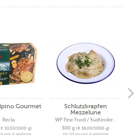
alpino Gourmet
Schlutzkrapfen
Mezzelune
Recla
WP Fine Food / Südtiroler...
300 g
(€ 10,53/1000 g)
(€ 18,00/1000 g)
più costi di spedizione
incl. IVA più costi di spedizione