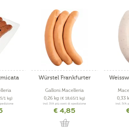
fumicata
Würstel Frankfurter
Weissw
lleria
Galloni Macelleria
Macel
0,26 kg
0,33 
15/1 kg)
(€ 18,65/1 kg)
 spedizione
incl. IVA più costi di spedizione
incl. IVA 
5
€ 4,85