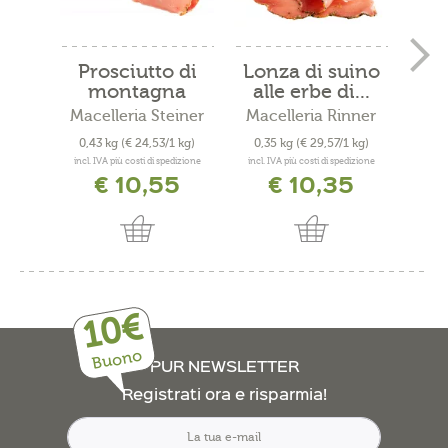
Prosciutto di
Lonza di suino
S
montagna
alle erbe di...
nitr
Macelleria Steiner
Macelleria Rinner
Mace
0,43 kg
(€ 24,53/1 kg)
0,35 kg
(€ 29,57/1 kg)
0,4
incl. IVA più costi di spedizione
incl. IVA più costi di spedizione
incl. 
€ 10,55
€ 10,35
10€
Buono
PUR NEWSLETTER
Registrati ora e risparmia!