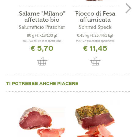
Salame "Milano"
Fiocco di Fesa
Pr
affettato bio
affumicata
c
Salumificio Pfitscher
Schmid Speck
Mace
80 g
(€ 7,13/100 g)
0,45 kg
(€ 25,44/1 kg)
0,3
incl. IVA più costi di spedizione
incl. IVA più costi di spedizione
incl. 
€ 5,70
€ 11,45
TI POTREBBE ANCHE PIACERE