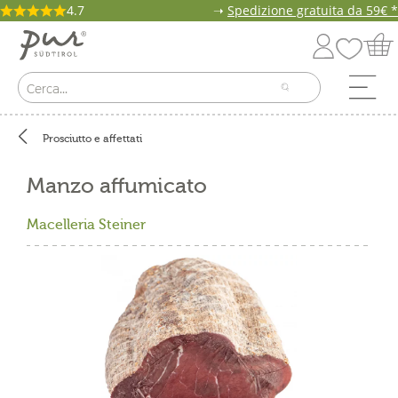
4.7
➝
Spedizione gratuita da 59€ *
Prosciutto e affettati
Manzo affumicato
Macelleria Steiner