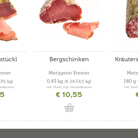
stückl
Bergschinken
Kräuters
inner
Metzgerei Steiner
Metz
0,43 kg
180 g
57/1 kg)
(€ 24,53/1 kg)
sandkosten
inkl. MwSt. zzgl. Versandkosten
inkl. MwS
35
€ 10,55