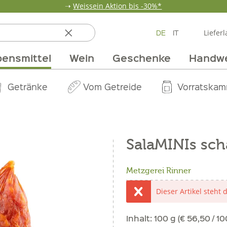
➝
Weissein Aktion bis -30%*
DE
IT
Lieferl
ensmittel
Wein
Geschenke
Handw
ten
 & Öle
Erdbeerzeit
Getränke
Team
Verpackungen
Anlass
Unsere Märkte
Vom Getreide
Wandern
Weinpakete
Pur Exclusive O
Vorratska
Weine im
SalaMINIs sch
Metzgerei Rinner
Dieser Artikel steht 
Inhalt:
100 g (€ 56,50 / 10