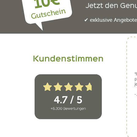
10€
Jetzt den Gen
Gutschein
exklusive Angebot