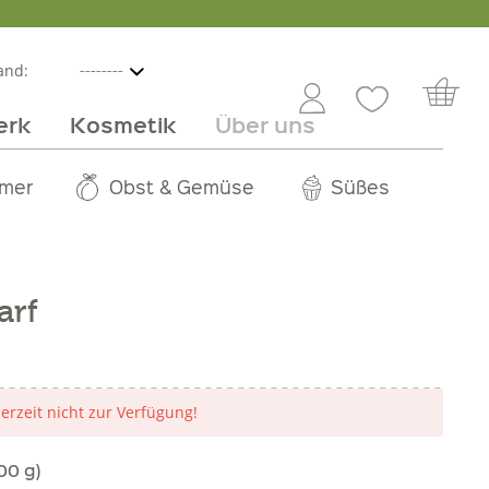
and:
erk
Kosmetik
Über uns
nline
mmer
 Angebot
Großhandel
Obst & Gemüse
Service
Süßes
Jobs
arf
derzeit nicht zur Verfügung!
00 g)