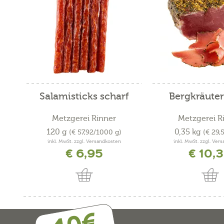
Salamisticks scharf
Bergkräuter
Metzgerei Rinner
Metzgerei R
120 g
0,35 kg
(€ 57,92/1000 g)
(€ 29,
inkl. MwSt. zzgl. Versandkosten
inkl. MwSt. zzgl. Ver
€ 6,95
€ 10,