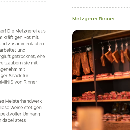
Metzgerei Rinner
ner! Die Metzgerei aus
m kräftigen Rot mit
 Mund zusammenlaufen
arbeitet und
gluft getrocknet, ehe
verzaubern sie mit
angenehm mit
iger Snack für
laMINIS von Rinner
tes Meisterhandwerk
diese Weise stetigen
espektvoller Umgang
 dabei stets