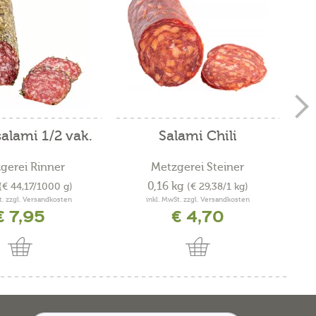
alami 1/2 vak.
Salami Chili
S
gerei Rinner
Metzgerei Steiner
0,16 kg
(€ 44,17/1000 g)
(€ 29,38/1 kg)
t. zzgl. Versandkosten
inkl. MwSt. zzgl. Versandkosten
€ 7,95
€ 4,70