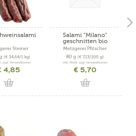
chweinsalami
Salami "Milano"
geschnitten bio
gerei Steiner
Metzgerei Pfitscher
kg
80 g
(€ 34,64/1 kg)
(€ 7,13/100 g)
t. zzgl. Versandkosten
inkl. MwSt. zzgl. Versandkosten
€ 4,85
€ 5,70