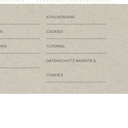
KÜHLVERSAND
TE
COOKIES
UNG
TUTORIAL
DATENSCHUTZ WEBSITE &
COOKIES