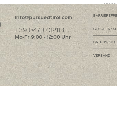
BARRIEREFR
info@pursuedtirol.com
+39 0473 012113
GESCHENKSE
Mo-Fr 9:00 - 12:00 Uhr
DATENSCHUT
VERSAND