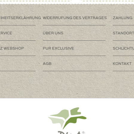
EIHEITSERKLÄHRUNG
WIDERRUFUNG DES VERTRAGES
ZAHLUNG
RVICE
ÜBER UNS
STANDOR
Z WEBSHOP
PUR EXCLUSIVE
SCHLICHT
AGB
KONTAKT