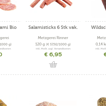
ami Bio
Salamisticks 6 Stk vak.
Wilds
gerei
Metzgerei Rinner
Metz
120 g
0,14 
/1000 g)
(€ 57,92/1000 g)
sandkosten
inkl. MwSt. zzgl. Versandkosten
inkl. MwS
0
€ 6,95