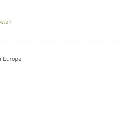
osten
h Europa