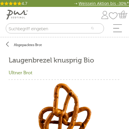
4.7
➝
Weissein Aktion bis -30%*
Abgepacktes Brot
Laugenbrezel knusprig Bio
Ultner Brot