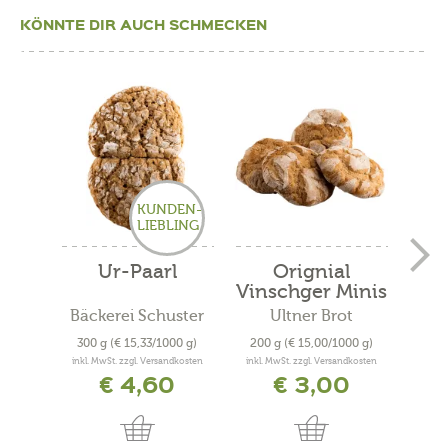
KÖNNTE DIR AUCH SCHMECKEN
KUNDEN-
LIEBLING
Ur-Paarl
Orignial
Vin
Vinschger Minis
Bio
Bäckerei Schuster
Ultner Brot
300 g
(€ 15,33/1000 g)
200 g
(€ 15,00/1000 g)
300
inkl. MwSt. zzgl. Versandkosten
inkl. MwSt. zzgl. Versandkosten
inkl. 
€ 4,60
€ 3,00