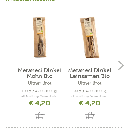
Meranesi Dinkel
Meranesi Dinkel
Ul
Mohn Bio
Leinsamen Bio
gl
Ultner Brot
Ultner Brot
100 g
(€ 42,00/1000 g)
100 g
(€ 42,00/1000 g)
185
inkl. MwSt. zzgl. Versandkosten
inkl. MwSt. zzgl. Versandkosten
inkl. 
€ 4,20
€ 4,20