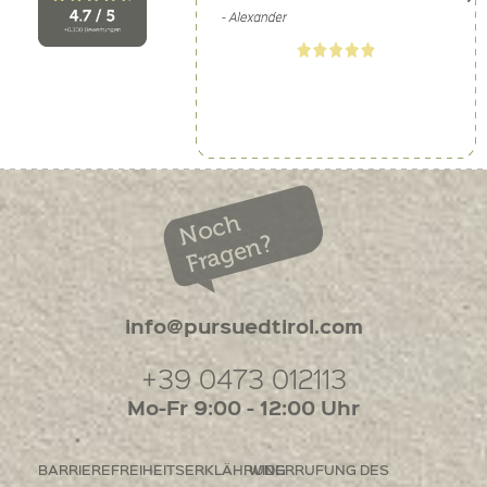
Noch
Fragen?
info@pursuedtirol.com
+39 0473 012113
Mo-Fr 9:00 - 12:00 Uhr
BARRIEREFREIHEITSERKLÄHRUNG
WIDERRUFUNG DES