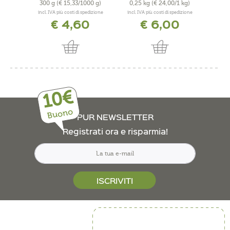
300 g
(€ 15,33/1000 g)
0,25 kg
(€ 24,00/1 kg)
300
incl. IVA più costi di spedizione
incl. IVA più costi di spedizione
incl. 
€ 4,60
€ 6,00
10€
Buono
PUR NEWSLETTER
Registrati ora e risparmia!
ISCRIVITI