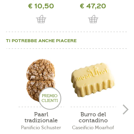
€ 10,50
€ 47,20
TI POTREBBE ANCHE PIACERE
PREMIO
CLIENTI
Paarl
Burro del
Sch
tradizionale
contadino
M
Panificio Schuster
Caseificio Moarhof