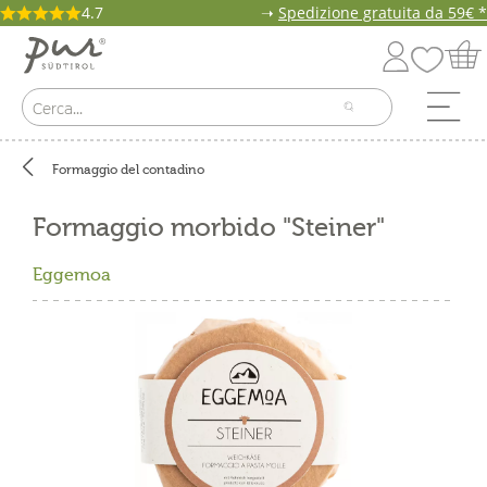
4.7
➝
Spedizione gratuita da 59€ *
Formaggio del contadino
Formaggio morbido "Steiner"
Eggemoa