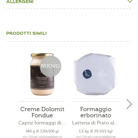
ALLERGENI
PRODOTTI SIMILI
NUOVO
Creme Dolomit
Formaggio
Cre
Fondue
erborinato
Trada Bio
Capriz formaggi di alta quota
Latteria di Prato allo Stelvio
340 g
(€ 3,09/100 g)
1,6 kg
(€ 29,50/1 kg)
14
incl. IVA più costi di spedizione
incl. IVA più costi di spedizione
incl. 