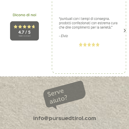
Serve
aiuto?
info@pursuedtirol.com