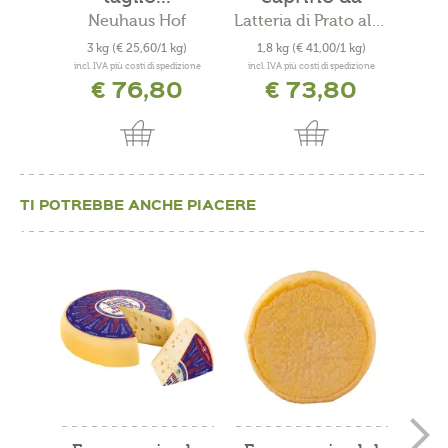
taglio...
Kr
Neuhaus Hof
Latteria di Prato allo Stelvio
Ho
3 kg
(€ 25,60/1 kg)
1,8 kg
(€ 41,00/1 kg)
0,4
incl. IVA più costi di spedizione
incl. IVA più costi di spedizione
incl. 
€ 76,80
€ 73,80
TI POTREBBE ANCHE PIACERE