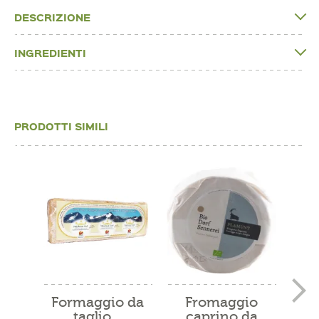
DESCRIZIONE
INGREDIENTI
PRODOTTI SIMILI
Formaggio da
Fromaggio
F
taglio...
caprino da