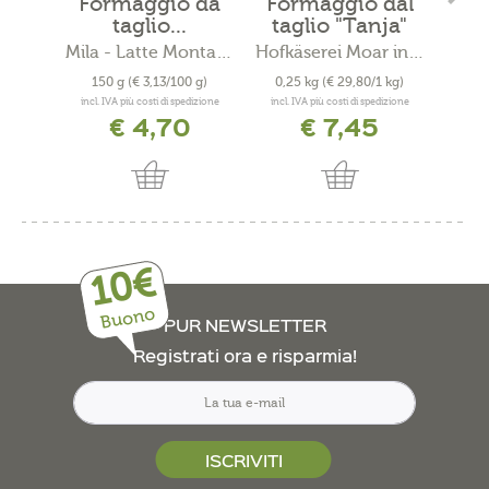
Formaggio da
Formaggio dal
Fo
taglio...
taglio "Tanja"
pa
Mila - Latte Montagna Alto...
Hofkäserei Moar in Margen
150 g
(€ 3,13/100 g)
0,25 kg
(€ 29,80/1 kg)
0,2
incl. IVA più costi di spedizione
incl. IVA più costi di spedizione
incl. 
€ 4,70
€ 7,45
10€
Buono
PUR NEWSLETTER
Registrati ora e risparmia!
ISCRIVITI