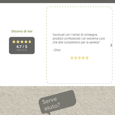
Serve
aiuto?