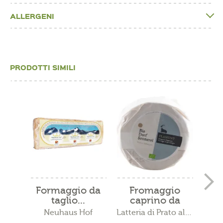
ALLERGENI
PRODOTTI SIMILI
Formaggio da
Fromaggio
F
taglio...
caprino da
taglio...
Kr
Neuhaus Hof
Latteria di Prato allo Stelvio
Ho