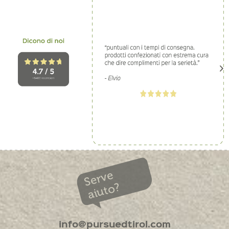
Serve
aiuto?
info@pursuedtirol.com