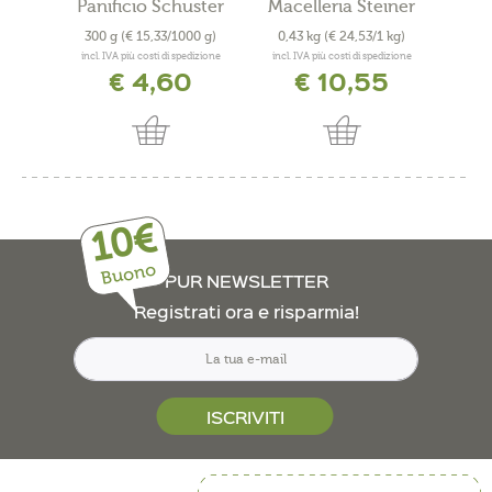
Panificio Schuster
Macelleria Steiner
300 g
(€ 15,33/1000 g)
0,43 kg
(€ 24,53/1 kg)
300
incl. IVA più costi di spedizione
incl. IVA più costi di spedizione
incl. 
€ 4,60
€ 10,55
10€
Buono
PUR NEWSLETTER
Registrati ora e risparmia!
ISCRIVITI