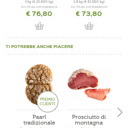
3 kg
(€ 25,60/1 kg)
1,8 kg
(€ 41,00/1 kg)
0,4
incl. IVA più costi di spedizione
incl. IVA più costi di spedizione
incl. 
€ 76,80
€ 73,80
TI POTREBBE ANCHE PIACERE
PREMIO
CLIENTI
Paarl
Prosciutto di
Sch
tradizionale
montagna
M