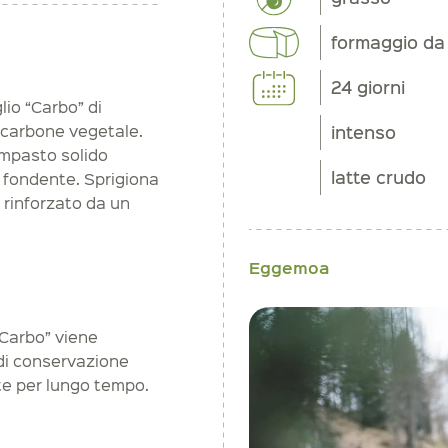
formaggio da 
24 giorni
lio “Carbo” di
intenso
 carbone vegetale.
impasto solido
latte crudo
a fondente. Sprigiona
 rinforzato da un
Eggemoa
“Carbo” viene
di conservazione
tte per lungo tempo.