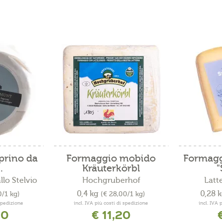
prino da
Formaggio mobido
Formagg
.
Kräuterkörbl
"
llo Stelvio
Hochgruberhof
Latt
0,4 kg
0,28 
0/1 kg)
(€ 28,00/1 kg)
 spedizione
incl. IVA più costi di spedizione
incl. IVA 
80
€ 11,20