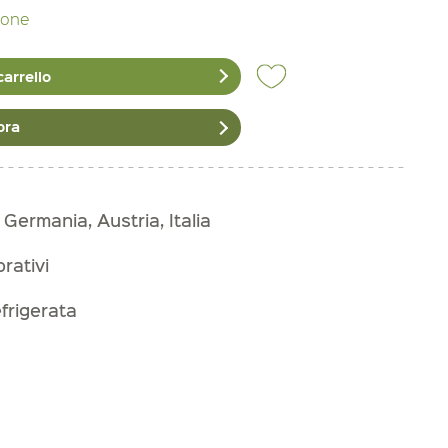
zione
carrello
ora
 Germania, Austria, Italia
orativi
frigerata