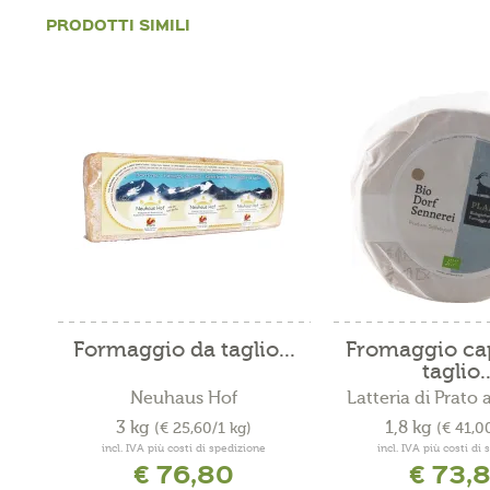
PRODOTTI SIMILI
Formaggio da taglio...
Fromaggio ca
taglio..
Neuhaus Hof
Latteria di Prato a
3 kg
1,8 kg
(€ 25,60/1 kg)
(€ 41,0
incl. IVA più costi di spedizione
incl. IVA più costi di
€ 76,80
€ 73,