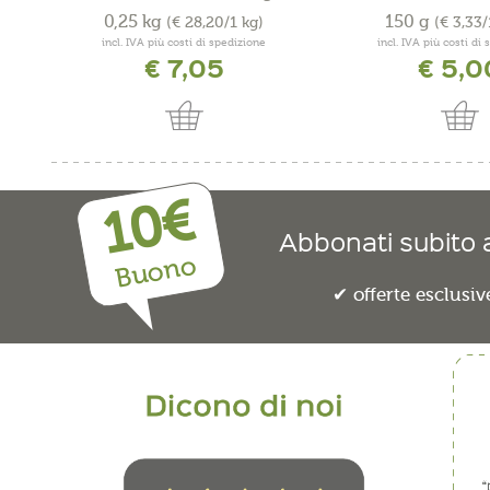
0,25 kg
150 g
(€ 28,20/1 kg)
(€ 3,33
incl. IVA più costi di spedizione
incl. IVA più costi di
€ 7,05
€ 5,0
10€
Abbonati subito a
Buono
offerte esclusiv