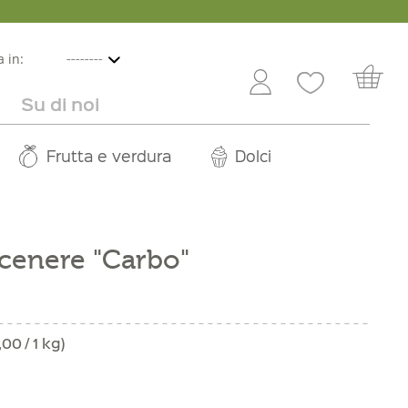
 in:
Su di noi
e
lbicocche
ini in offerta
Rivenditori
Frutta e verdura
Service
Dolci
Carriera
cenere "Carbo"
00 / 1 kg)