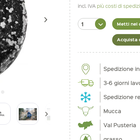
incl. IVA
più costi di spedi
Metti nel 
Acquista 
Spedizione in
3-6 giorni lav
Spedizione re
Mucca
Val Pusteria
grasso