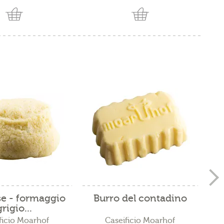
e - formaggio
Burro del contadino
G
grigio...
ficio Moarhof
Caseificio Moarhof