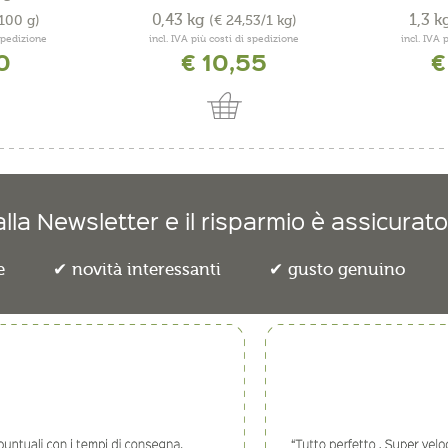
0,43 kg
1,3 k
/100 g)
(€ 24,53/1 kg)
 spedizione
incl. IVA più costi di spedizione
incl. IVA 
0
€ 10,55
€
lla Newsletter e il risparmio è assicurato
e
novità interessanti
gusto genuino