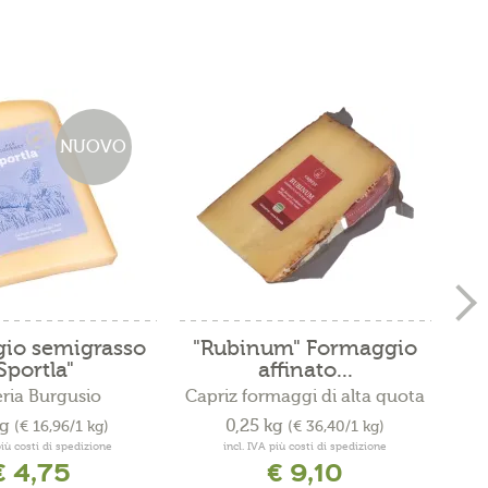
NUOVO
io semigrasso
"Rubinum" Formaggio
F
Sportla"
affinato...
eria Burgusio
Capriz formaggi di alta quota
Cap
kg
0,25 kg
(€ 16,96/1 kg)
(€ 36,40/1 kg)
più costi di spedizione
incl. IVA più costi di spedizione
€ 4,75
€ 9,10