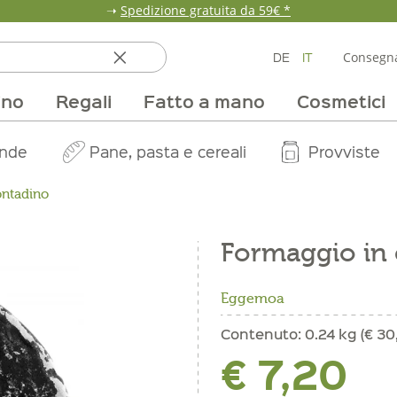
➝
Spedizione gratuita da 59€ *
DE
IT
Consegna
ino
Regali
Fatto a mano
Cosmetici
ata
ole
line
nde
fumi & fragranze
Team
Mondo delle fragole
Occasione
Borse e confezioni
Pane, pasta e cereali
Nostri mercati
Selezioni vino
Pur Exclusive Onlin
Mondo delle a
Provviste
V
ontadino
Formaggio in 
Eggemoa
Contenuto:
0.24 kg (€ 30,
€ 7,20